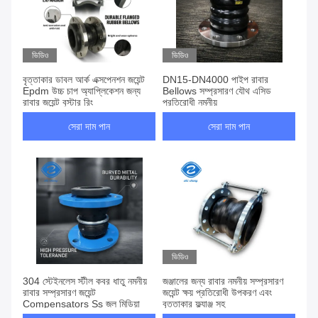
ভিডিও
ভিডিও
বৃত্তাকার ডাবল আর্ক এক্সপেনশন জয়েন্ট
DN15-DN4000 পাইপ রাবার
Epdm উচ্চ চাপ অ্যাপ্লিকেশন জন্য
Bellows সম্প্রসারণ যৌথ এসিড
রাবার জয়েন্ট বুস্টার রিং
প্রতিরোধী নমনীয়
সেরা দাম পান
সেরা দাম পান
ভিডিও
304 স্টেইনলেস স্টীল কবর ধাতু নমনীয়
জঞ্জালের জন্য রাবার নমনীয় সম্প্রসারণ
রাবার সম্প্রসারণ জয়েন্ট
জয়েন্ট ক্ষয় প্রতিরোধী উপকরণ এবং
Compensators Ss জল মিডিয়া
বৃত্তাকার ফ্ল্যাঞ্জ সহ