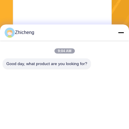
Zhicheng
পাঠান
9:04 AM
Good day, what product are you looking for?
Henan Zhicheng Valve Fittings
Manufacturing Co., Ltd.
315347056@qq.com
86-0371-64011898
পাইপলাইন ইন্ডাস্ট্রিয়াল পার্ক, সিকুন টাউ