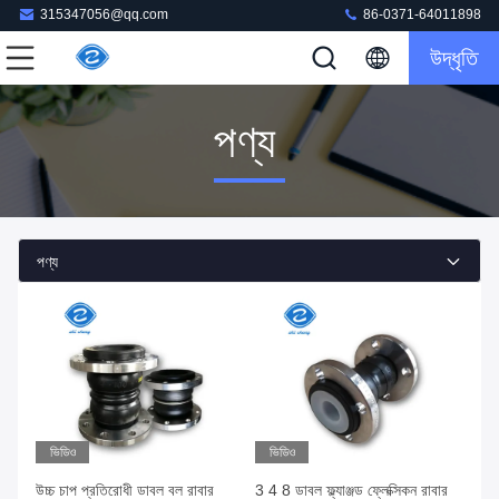
315347056@qq.com
86-0371-64011898
উদ্ধৃতি
পণ্য
পণ্য
ভিডিও
ভিডিও
উচ্চ চাপ প্রতিরোধী ডাবল বল রাবার
3 4 8 ডাবল ফ্ল্যাঞ্জড ফ্লেক্সিকন রাবার