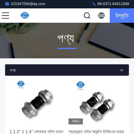
315347056@qq.com
86-0371-64011898
উদ্ধৃতি
পণ্য
পণ্য
ভিডিও
1 1 2" 1 1 4" গোলাকার পাইপ ডাবল
গহ্বরযুক্ত লাইভ জয়েন্টস ইপিডিএম রাবার