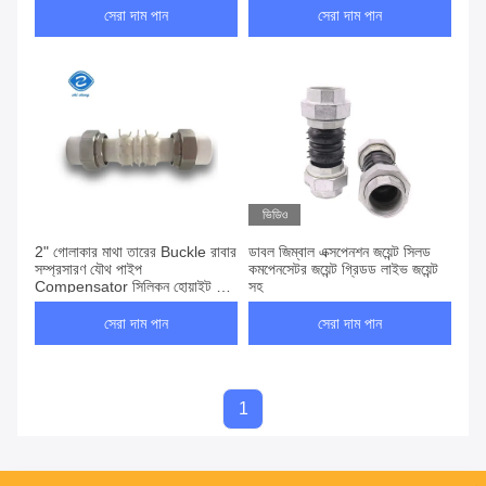
সেরা দাম পান
সেরা দাম পান
ভিডিও
2" গোলাকার মাথা তারের Buckle রাবার
ডাবল জিম্বাল এক্সপেনশন জয়েন্ট সিলড
সম্প্রসারণ যৌথ পাইপ
কমপেনসেটর জয়েন্ট গ্রিডড লাইভ জয়েন্ট
Compensator সিলিকন হোয়াইট স্ক্রু
সহ
সংযোগ লাইভ
সেরা দাম পান
সেরা দাম পান
1