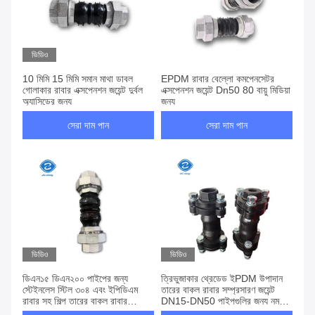
ভিডিও
10 মিমি 15 মিমি সমান মাথা ডাবল
EPDM রাবার বেল্লো কমপেনসেটর
গোলাকার রাবার এক্সপেনশন জয়েন্ট দুর্বল
এক্সপেনশন জয়েন্ট Dn50 80 বায়ু মিডিয়া
অ্যাসিডের জন্য
জন্য
সেরা দাম পান
সেরা দাম পান
ভিডিও
ভিডিও
ডিএন১৫ ডিএন২০০ পাইপের জন্য
ত্রিভুজাকার থ্রেডেড ইPDM উপাদান
স্টেইনলেস স্টিল ৩০৪ এবং ইপিডিএম
তারের বাকল রাবার সম্প্রসারণ জয়েন্ট
রাবার সহ শিল্প তারের বাকল রাবার
DN15-DN50 পাইপগুলির জন্য নমনীয়
সম্প্রসারণ জয়েন্ট ফ্লেক্সিবল কানেক্টর
রাবার সংযোগ