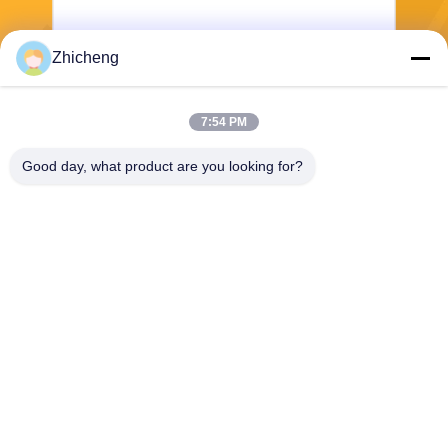
Zhicheng
পাঠান
7:54 PM
Good day, what product are you looking for?
Henan Zhicheng Valve Fittings
Manufacturing Co., Ltd.
315347056@qq.com
86-0371-64011898
পাইপলাইন ইন্ডাস্ট্রিয়াল পার্ক, সিকুন টাউ
ন, গংই সিটি, হেনান প্রদেশ, চীন