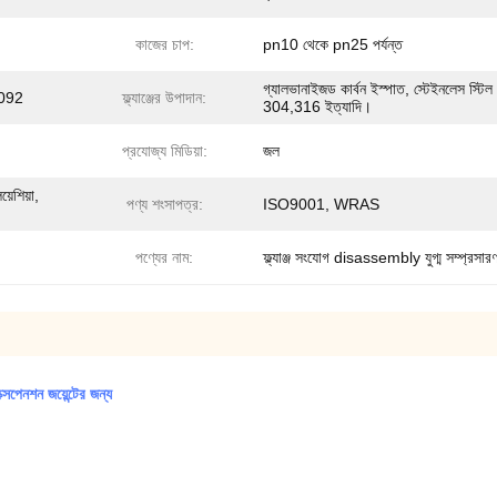
কাজের চাপ:
pn10 থেকে pn25 পর্যন্ত
গ্যালভানাইজড কার্বন ইস্পাত, স্টেইনলেস স্টিল
1092
ফ্ল্যাঞ্জের উপাদান:
304,316 ইত্যাদি।
প্রযোজ্য মিডিয়া:
জল
়েশিয়া,
পণ্য শংসাপত্র:
ISO9001, WRAS
পণ্যের নাম:
ফ্ল্যাঞ্জ সংযোগ disassembly যুগ্ম সম্প্রসারণ 
ক্সপেনশন জয়েন্টের জন্য