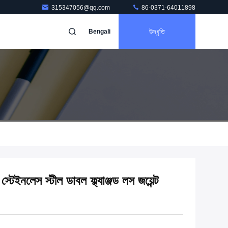
315347056@qq.com
86-0371-64011898
উদ্ধৃতি
Bengali
্টেইনলেস স্টীল ডাবল ফ্ল্যাঞ্জড লস জয়েন্ট