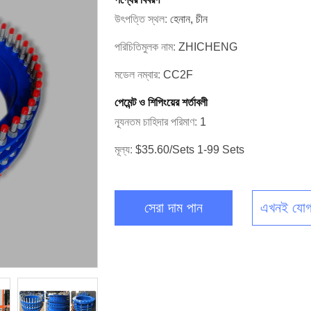
উৎপত্তি স্থল:
হেনান, চীন
পরিচিতিমুলক নাম:
ZHICHENG
মডেল নম্বার:
CC2F
পেমেন্ট ও শিপিংয়ের শর্তাবলী
ন্যূনতম চাহিদার পরিমাণ:
1
মূল্য:
$35.60/sets 1-99 Sets
সেরা দাম পান
এখনই যোগ