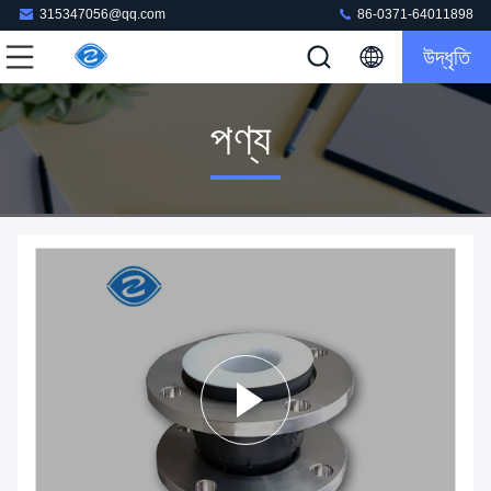
315347056@qq.com
86-0371-64011898
উদ্ধৃতি
পণ্য