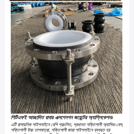
পিটিএফই আচ্ছাদিত রাবার এক্সপেনশন জয়েন্টের অ্যাপ্লিকেশনঃ
এটি রাসায়নিক পাইপলাইনে বেশি প্রচলিত, প্রধানত শক্তিশালী অ্যাসিড-বেস, 
শক্তিশালী উচ্চ তাপমাত্রা, শক্তিশালী জারা পাইপলাইনে ব্যবহৃত হয়