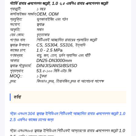
স্টার্ডি রাবার এক্সপেনশন জয়েন্ট
,
1.0 ২.৫ এমপিএ রাবার এক্সপেনশন জয়েন্ট
গ্যারান্টি:
১ বছর
কাস্টমাইজড সমর্থন:
OEM, ODM
প্রযুক্তি:
ভুলকানাইজিং এবং গঠন
সংযোগ:
ফ্ল্যাঞ্জ
আকৃতি:
সমান
হেড কোড:
বৃত্তাকার
পণ্যের নাম:
পিটিএফই আচ্ছাদিত রাবারের প্রসারিত জয়েন্ট
ফ্ল্যাঞ্জ উপাদান:
CS, SS304, SS316, ইত্যাদি
কাজের চাপ:
1.0 - 2.5 MPa
গণমাধ্যম:
বায়ু, জল, তেল, দুর্বল অ্যাসিড এবং ঘাঁটি
আকার:
DN25-DN3000mm
ফ্ল্যাঞ্জ স্ট্যান্ডার্ড:
DIN/JIS/ANSI/BS/ISO
শূন্যস্থান:
53.৫-১০০ মিমি এইচ জি
MOQ::
১ টুকরা
বন্দর:
কিংডাও বন্দর, তিয়ানজিন বন্দর বা আলোচনা সাপেক্ষ
বর্ণনা
স্ট্রং এসএস 304 ফ্ল্যাঞ্জ ইপিডিএম পিটিএফই আচ্ছাদিত রাবার এক্সপেনশন জয়েন্ট 1.0
2.5 এমপিএ কাজের চাপের জন্য
স্ট্রং এসএস৩০৪ ফ্ল্যাঞ্জ ইপিডিএম পিটিএফই আস্তরণের রাবার এক্সপেনশন জয়েন্ট 1.0