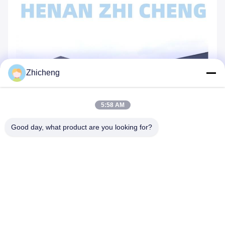
Zhicheng
5:58 AM
Good day, what product are you looking for?
হেনান জিচিং ভ্যালভ পাইপ ফিটিংস ম্যানুফ্যাকচারিং কো.এলটিডি. ১৯৮৫ সালে
প্রতিষ্ঠিত, সেট ডিজাইন,
তৈল, রাসায়নিক শিল্প, ধাতুশিল্প, বিদ্যুৎ শক্তি, বিল্ডিং, গরম, পানি
সরবরাহ এবং অন্যান্য উচ্চ দৃশ্যমান শিল্প,