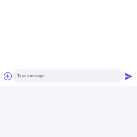
প্লাস্টিকের ফিল্মে আবৃত এবং তারপর রপ্তানির জন্য কাঠের বাক্সে 
প্যাক করা।
কেন আমাদের বেছে নিন
Photo
Video Call