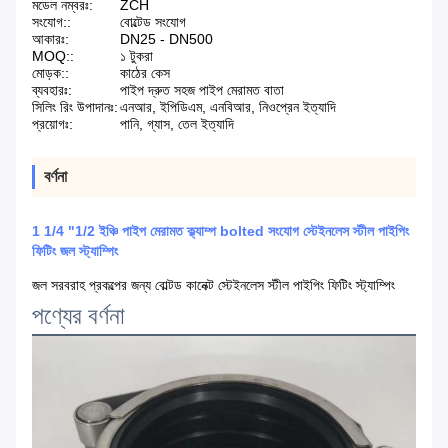
মডেল নম্বরঃ:
ZCH
সংযোগ::
বোল্টেড সংযোগ
আকারঃ:
DN25 - DN500
MOQ::
১ টুকরা
মোড়ক::
কাঠের কেস
ব্যবহারঃ:
পাইপ দ্রুত সহজ পাইপ মেরামত বাতা
সিলিং রিং উপাদানঃ:
এনআর, ইপিডিএম, এনবিআর, নিওপ্রেন ইত্যাদি
প্রয়োগঃ:
পানি, গ্যাস, তেল ইত্যাদি
বর্ণনা
1 1/4 "1/2 ইঞ্চি পাইপ মেরামত ক্ল্যাম্প bolted সংযোগ স্টেইনলেস স্টীল পাইপিং
ফিটিং জল স্ট্যাম্পিং
জল সরবরাহ প্রকল্পের জন্য বোল্টড কানেক্ট স্টেইনলেস স্টীল পাইপিং ফিটিং স্ট্যাম্পিং
পণ্যের বর্ণনা