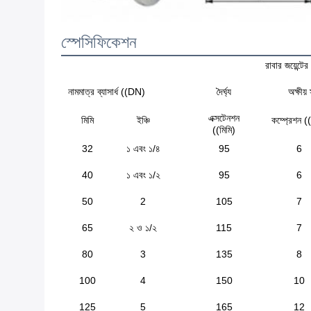
স্পেসিফিকেশন
রাবার জয়েন্টে
নামমাত্র ব্যাসার্ধ ((DN)
দৈর্ঘ্য
অক্ষীয় 
এক্সটেনশন
মিমি
ইঞ্চি
কম্প্রেশন ((
((মিমি)
32
১ এবং ১/৪
95
6
40
১ এবং ১/২
95
6
50
2
105
7
65
২ ও ১/২
115
7
80
3
135
8
100
4
150
10
125
5
165
12