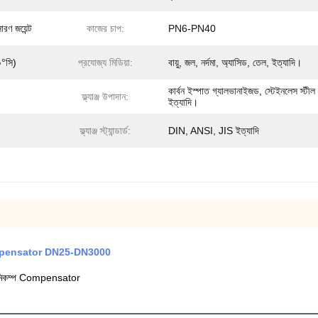
রণ জয়েন্ট
কাজের চাপ:
PN6-PN40
০°সি)
প্রযোজ্য মিডিয়া:
বায়ু, জল, নর্দমা, অ্যাসিড, তেল, ইত্যাদি।
কার্বন ইস্পাত গ্যালভানাইজড, স্টেইনলেস স্টীল
ফ্ল্যাঞ্জ উপাদান:
ইত্যাদি।
ফ্ল্যাঞ্জ স্ট্যান্ডার্ড:
DIN, ANSI, JIS ইত্যাদি
কম্প Compensator DN25-DN3000
 ভূমিকম্প Compensator