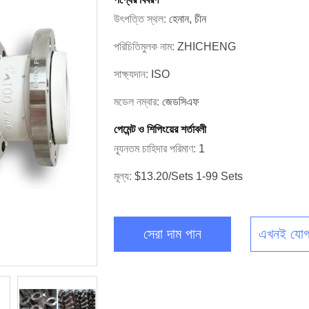
উৎপত্তি স্থল:
হেনান, চীন
পরিচিতিমুলক নাম:
ZHICHENG
সাক্ষ্যদান:
ISO
মডেল নম্বার:
জেডসিএফ
পেমেন্ট ও শিপিংয়ের শর্তাবলী
ন্যূনতম চাহিদার পরিমাণ:
1
মূল্য:
$13.20/sets 1-99 Sets
সেরা দাম পান
এখনই যোগ