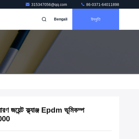
315347056@qq.com
86-0371-64011898
উদ্ধৃতি
Bengali
ণ জয়েন্ট ফ্ল্যাঞ্জ Epdm ভূমিকম্প
000