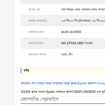
পণ্যের নাম:
গরম বিক্রয় একক গোলাকার রাবার সম্প্রসা
কাজের তাপমাত্রা:
-১৫°সি-৮০°সি (বিশেষভাবে -৩০°সি-১৫
নামমাত্র ব্যাস:
dn25-dn3000
রাবার উপাদান:
NR,EPDM,NBR ইত্যাদি
কারখানার ঠিকানা:
হেনান, চীন
বর্ণনা
SS304 পাম্প সাধারণ রাবার সম্প্রসারণ জয়েন্ট ফ্ল্যাঞ্জ Epdm ভূমি
SS304 ফ্ল্যাঞ্জ সংযোগ Epdm নামমাত্র ব্যাসার্ধ DN25-DN3000 সঙ্গে
কোম্পানির প্রোফাইল