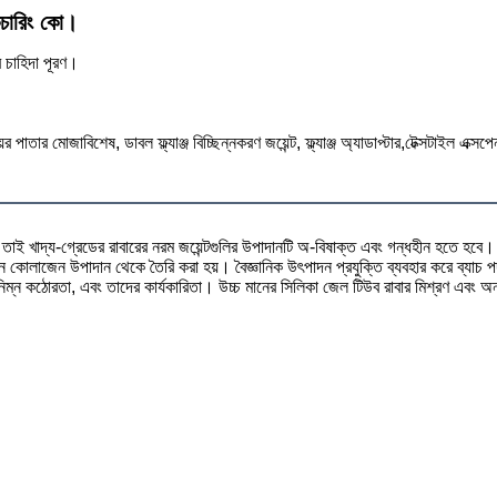
াকচারিং কো।
র চাহিদা পূরণ।
 পাতার মোজাবিশেষ, ডাবল ফ্ল্যাঞ্জ বিচ্ছিন্নকরণ জয়েন্ট, ফ্ল্যাঞ্জ অ্যাডাপ্টার,টেক্সটাইল এক্সপ
য়, তাই খাদ্য-গ্রেডের রাবারের নরম জয়েন্টগুলির উপাদানটি অ-বিষাক্ত এবং গন্ধহীন হতে হবে।
ন কোলাজেন উপাদান থেকে তৈরি করা হয়। বৈজ্ঞানিক উৎপাদন প্রযুক্তি ব্যবহার করে ব্যাচ পদ্ধ
িম্ন কঠোরতা, এবং তাদের কার্যকারিতা। উচ্চ মানের সিলিকা জেল টিউব রাবার মিশ্রণ এবং অন্যান্