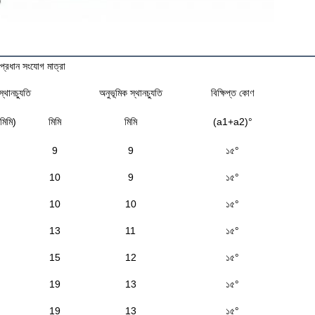
র প্রধান সংযোগ মাত্রা
স্থানচ্যুতি
অনুভূমিক স্থানচ্যুতি
বিক্ষিপ্ত কোণ
মিমি)
মিমি
মিমি
(a1+a2)°
9
9
১৫°
10
9
১৫°
10
10
১৫°
13
11
১৫°
15
12
১৫°
19
13
১৫°
19
13
১৫°