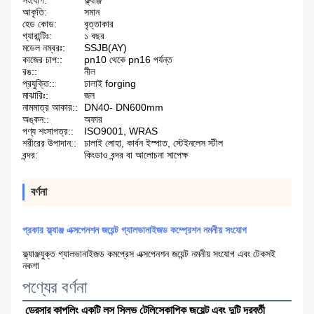
সংযোগ:
ফ্ল্যাঞ্জ
আকৃতি:
সমান
হেড কোড:
বৃত্তাকার
গ্যারান্টিঃ:
১ বছর
মডেল নম্বরঃ:
SSJB(AY)
কাজের চাপ::
pn10 থেকে pn16 পর্যন্ত
রঙ::
নীল
প্রযুক্তি::
ঢালাই forging
মাঝারিঃ:
জল
নামমাত্র আকার::
DN40- DN600mm
অঙ্কন::
অফার
পণ্য শংসাপত্র::
ISO9001, WRAS
শরীরের উপাদান::
ঢালাই লোহা, কার্বন ইস্পাত, স্টেইনলেস স্টীল
বন্দর:
কিংডাও বন্দর বা আলোচনা সাপেক্ষ
বর্ণনা
প্রকার ফ্ল্যাঞ্জ এক্সপেনশন জয়েন্ট গ্যালভানাইজড কম্প্রেশন নমনীয় সংযোগ
ফ্ল্যাঞ্জযুক্ত গ্যালভানাইজড কমপ্রেস এক্সপেনশন জয়েন্ট নমনীয় সংযোগ এবং টেকসই
নকশা
পণ্যের বর্ণনা
ড্রেসার কাপলিং একটি লস স্লিভ টেলিস্কোপিক জয়েন্ট এবং দুটি দূরবর্তী 