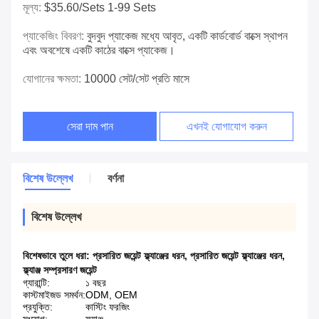
মূল্য:
$35.60/sets 1-99 Sets
প্যাকেজিং বিবরণ:
বুদবুদ প্যাকেজ মধ্যে আবৃত, একটি কার্ডবোর্ড বাক্সে স্থাপন
এবং অবশেষে একটি কাঠের বাক্সে প্যাকেজ।
যোগানের ক্ষমতা:
10000 সেট/সেট প্রতি মাসে
সেরা দাম পান
এখনই যোগাযোগ করুন
বিশেষ উল্লেখ
বর্ণনা
বিশেষ উল্লেখ
বিশেষভাবে তুলে ধরা:
প্রসারিত জয়েন্ট ফ্ল্যাঞ্জের ধরন
,
প্রসারিত জয়েন্ট ফ্ল্যাঞ্জের ধরন
,
ফ্ল্যাঞ্জ সম্প্রসারণ জয়েন্ট
গ্যারান্টি:
১ বছর
কাস্টমাইজড সমর্থন:
ODM, OEM
প্রযুক্তি:
কাস্টিং ফরজিং