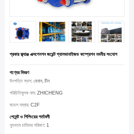
প্রকার ফ্ল্যাঞ্জ এক্সপেনশন জয়েন্ট গ্যালভানাইজড কম্প্রেশন নমনীয় সংযোগ
পণ্যের বিবরণ
উৎপত্তি স্থল:
হেনান, চীন
পরিচিতিমুলক নাম:
ZHICHENG
মডেল নম্বার:
C2F
পেমেন্ট ও শিপিংয়ের শর্তাবলী
ন্যূনতম চাহিদার পরিমাণ:
1