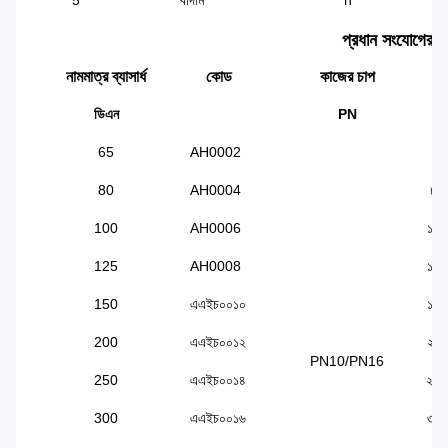
5
বাদাম
n
প্রধান সংযোগের মা
নামমাত্র ব্যাসার্ধ
কোড
কাজের চাপ
ডিএন
PN
ড
65
AH0002
৭২
80
AH0004
৮৮
100
AH0006
১০৮
125
AH0008
১৩২
150
এএইচ০০১০
১৫৮
200
এএইচ০০১২
২১৮
PN10/PN16
250
এএইচ০০১৪
২৭২
300
এএইচ০০১৬
৩১৫