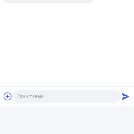
পাঠান
Henan Zhicheng Valve Fittings
Manufacturing Co., Ltd.
315347056@qq.com
Photo
86-0371-64011898