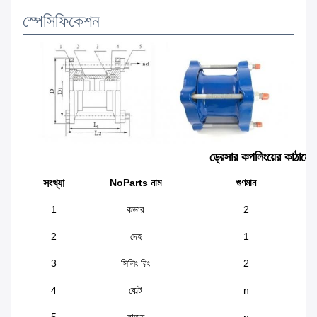
স্পেসিফিকেশন
ড্রেসার কপলিংয়ের কাঠামো
সংখ্যা
NoParts নাম
গুণমান
1
কভার
2
2
দেহ
1
3
সিলিং রিং
2
4
বোল্ট
n