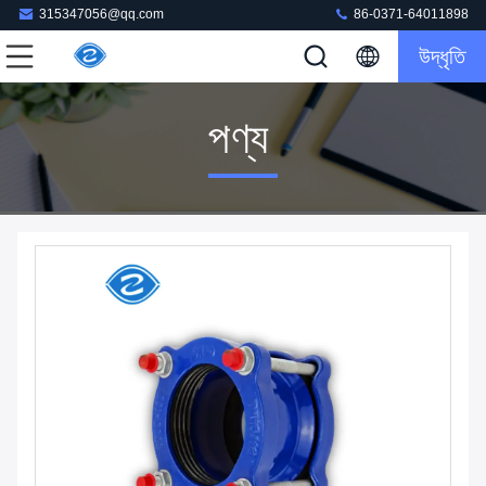
315347056@qq.com
86-0371-64011898
উদ্ধৃতি
পণ্য