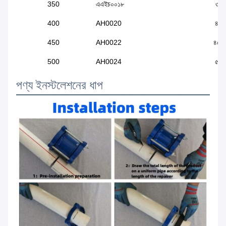
350
এএইচ০০১৮
৩৫১
400
AH0020
৪০০
450
AH0022
৪৫৫
500
AH0024
৫০০
পণ্য ইনস্টলেশনের ধাপ