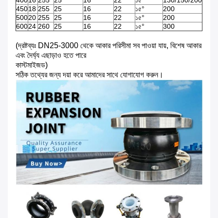
400
16
255
25
16
22
১৫°
130/150/200
450
18
255
25
16
22
১৫°
200
500
20
255
25
16
22
১৫°
200
600
24
260
25
16
22
১৫°
300
(দ্রষ্টব্যঃ DN25-3000 থেকে আকার পরিসীমা সব পাওয়া যায়, বিশেষ আকার
এবং দৈর্ঘ্য এছাড়াও হতে পারে
কাস্টমাইজড)
সঠিক তথ্যের জন্য দয়া করে আমাদের সাথে যোগাযোগ করুন।