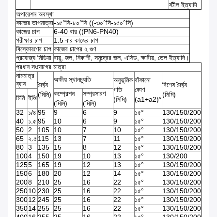
স্টীল ইত্যাদি
অপারেশন অবস্থা
কাজের তাপমাত্রা
-১৫°সি-৮০°সি ((-৩০°সি-১৫০°সি)
কাজের চাপ
6-40 বার ((PN6-PN40)
পরীক্ষার চাপ
1.5 বার কাজের চাপ
বিস্ফোরণের চাপ
কাজের চাপের ২ গুণ
প্রযোজ্য মিডিয়া
বায়ু, জল, নিকাশী, সমুদ্রের জল, এসিড, ক্ষারীয়, তেল ইত্যাদি।
প্রধান সংযোগের মাত্রা
নামমাত্র
অক্ষীয় স্থানচ্যুতি
অনুভূমিক
বাঁকানো
ব্যাস
দৈর্ঘ্য
বিশেষ দৈর্ঘ্য
গতি
কোণ
কম্প্রেশন
সম্প্রসারণ
(মিমি)
(মিমি)
মিমি
ইঞ্চি
(মিমি)
(a1+a2)°
(মিমি)
(মিমি)
32
১/৪
95
9
6
9
১৫°
130/150/200
40
১.৫
95
10
6
9
১৫°
130/150/200
50
2
105
10
7
10
১৫°
130/150/200
65
২.৫
115
13
7
11
১৫°
130/150/200
80
3
135
15
8
12
১৫°
130/150/200
100
4
150
19
10
13
১৫°
130/200
125
5
165
19
12
13
১৫°
130/150/200
150
6
180
20
12
14
১৫°
130/150/200
200
8
210
25
16
22
১৫°
130/150/200
250
10
230
25
16
22
১৫°
130/150/200
300
12
245
25
16
22
১৫°
130/150/200
350
14
255
25
16
22
১৫°
130/150/200