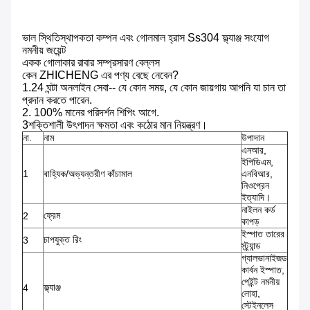
ভাল স্থিতিস্থাপকতা কম্পন এবং গোলমাল হ্রাস Ss304 ফ্ল্যাঞ্জ সংযোগ
নমনীয় জয়েন্ট
একক গোলাকার রাবার সম্প্রসারণ বেল্লস
কেন ZHICHENG এর পণ্য বেছে নেবেন?
1.24 ঘন্টা অনলাইন সেবা-- যে কোন সময়, যে কোন জায়গায় আপনি যা চান তা
প্রদান করতে পারেন.
2. 100% মানের পরিদর্শন শিপিং আগে.
3শক্তিশালী উৎপাদন ক্ষমতা এবং কঠোর মান নিয়ন্ত্রণ।
না.
নাম
উপাদান
এনআর,
ইপিডিএম,
1
বাহ্যিক/অভ্যন্তরীণ কাঁচামাল
এনবিআর,
নিওপ্রেন
ইত্যাদি।
নাইলন কর্ড
ফ্রেম
2
কাপড়
ইস্পাত তারের
চাপযুক্ত রিং
3
স্ট্র্যান্ড
গ্যালভানাইজড
কার্বন ইস্পাত,
পেইন্ট নমনীয়
ফ্ল্যাঞ্জ
4
লোহা,
স্টেইনলেস