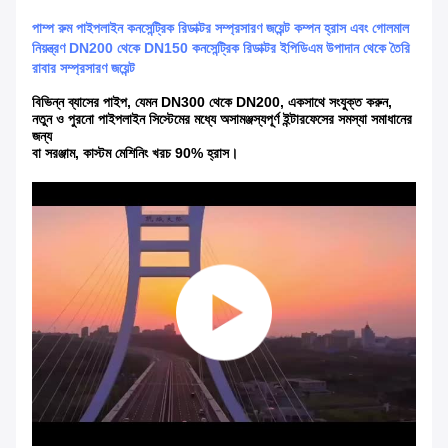
পাম্প রুম পাইপলাইন কনসেন্ট্রিক রিডাক্টর সম্প্রসারণ জয়েন্ট কম্পন হ্রাস এবং গোলমাল
নিয়ন্ত্রণ DN200 থেকে DN150 কনসেন্ট্রিক রিডাক্টর ইপিডিএম উপাদান থেকে তৈরি
রাবার সম্প্রসারণ জয়েন্ট
বিভিন্ন ব্যাসের পাইপ, যেমন DN300 থেকে DN200, একসাথে সংযুক্ত করুন,
নতুন ও পুরনো পাইপলাইন সিস্টেমের মধ্যে অসামঞ্জস্যপূর্ণ ইন্টারফেসের সমস্যা সমাধানের
জন্য
বা সরঞ্জাম, কাস্টম মেশিনিং খরচ 90% হ্রাস।