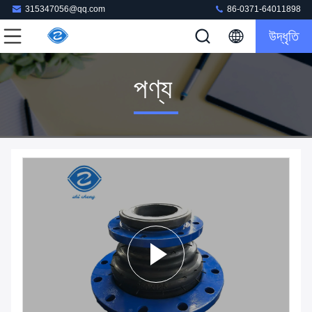
315347056@qq.com
86-0371-64011898
উদ্ধৃতি
পণ্য