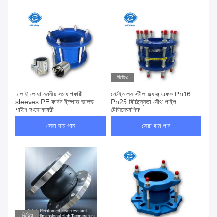
ভিডিও
ঢালাই লোহা নমনীয় সংযোগকারী
স্টেইনলেস স্টীল ফ্ল্যাঞ্জ একক Pn16
sleeves PE কার্বন ইস্পাত ভালভ
Pn25 বিচ্ছিন্নতা যৌথ পাইপ
পাইপ সংযোগকারী
টেলিস্কোপিক
সেরা দাম পান
সেরা দাম পান
ভিডিও