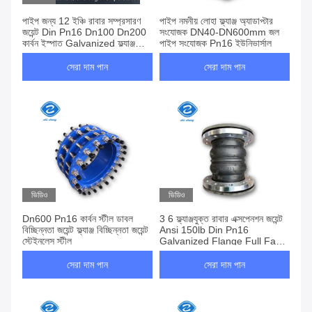
পাইপ জন্য 12 ইঞ্চি রাবার সম্প্রসারণ
পাইপ নমনীয় লোহা ফ্ল্যাঞ্জ অ্যাডাপ্টার
জয়েন্ট Din Pn16 Dn100 Dn200
সংযোজক DN40-DN600mm জল
কার্বন ইস্পাত Galvanized ফ্ল্যাঞ্জ
পাইপ সংযোজক Pn16 ইউনিভার্সাল
Epdm ড্রেন
সেরা দাম পান
সেরা দাম পান
ভিডিও
ভিডিও
Dn600 Pn16 কার্বন স্টীল ডাবল
3 6 ফ্ল্যাঞ্জযুক্ত রাবার এক্সপেনশন জয়েন্ট
বিচ্ছিন্নতা জয়েন্ট ফ্ল্যাঞ্জ বিচ্ছিন্নতা জয়েন্ট
Ansi 150lb Din Pn16
স্টেইনলেস স্টীল
Galvanized Flange Full Face
Seal
সেরা দাম পান
সেরা দাম পান