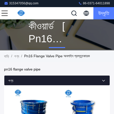
315347056@qq.com
86-0371-64011898
উদ্ধৃতি
কীওয়ার্ড [
Pn16
Flange
/
/
Pn16 Flange Valve Pipe অনলাইন প্রস্তুতকারক
বাড়ি
পণ্য
Valve Pipe ]
pn16 flange valve pipe
মিল 36 পণ্য
পণ্য