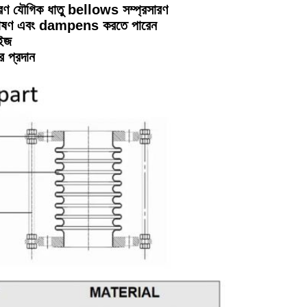
সারণ যৌগিক ধাতু bellows সম্প্রসারণ
যুতি শোষণ এবং dampens করতে পারেন
াইজ
র প্রদান