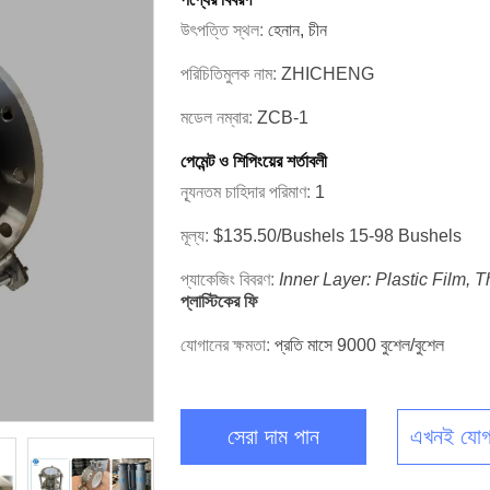
উৎপত্তি স্থল:
হেনান, চীন
পরিচিতিমুলক নাম:
ZHICHENG
মডেল নম্বার:
ZCB-1
পেমেন্ট ও শিপিংয়ের শর্তাবলী
ন্যূনতম চাহিদার পরিমাণ:
1
মূল্য:
$135.50/bushels 15-98 Bushels
প্যাকেজিং বিবরণ:
Inner Layer: Plastic Film,
প্লাস্টিকের ফি
যোগানের ক্ষমতা:
প্রতি মাসে 9000 বুশেল/বুশেল
সেরা দাম পান
এখনই যোগ