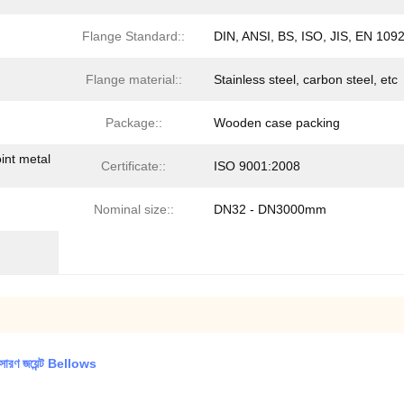
Flange Standard::
DIN, ANSI, BS, ISO, JIS, EN 109
Flange material::
Stainless steel, carbon steel, etc
Package::
Wooden case packing
oint metal
Certificate::
ISO 9001:2008
Nominal size::
DN32 - DN3000mm
সারণ জয়েন্ট Bellows