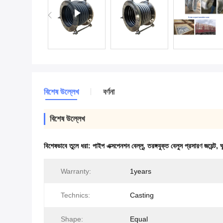
বিশেষ উল্লেখ
বর্ণনা
বিশেষ উল্লেখ
বিশেষভাবে তুলে ধরা:
পাইপ এক্সপেনশন বেল্লু
,
তরঙ্গযুক্ত বেলুস প্রসারণ জয়েন্ট
,
ঘ
Warranty:
1years
Technics:
Casting
Shape:
Equal